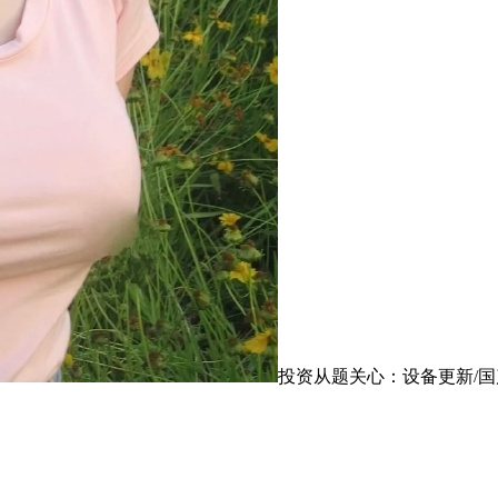
投资从题关心：设备更新/国