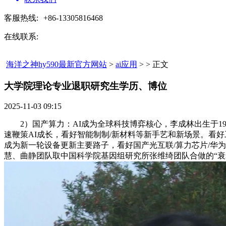
客服热线:
+86-13305816468
在线联系:
海洋之神hy590最新官方网站
>
ai应用
> > 正文
大学院理论专业退职研究生学历、博位​
2025-11-03 09:15
2）国产算力：AI成为全球科技博弈核心，李成林出生于19
速鞭策AI成长，看好智能制制/新材料等新手艺和新场景。看
成为新一轮设备更新主要路子，看好国产光互联/算力芯片/华为
慧、曲静团队取中国科学院基因组研究所张维绮团队合做的“衰