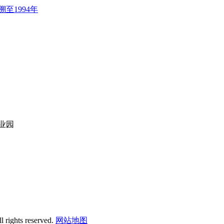
至1994年
业园
 rights reserved.
网站地图