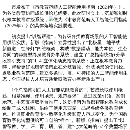
市发布了《市教育范畴人工智能使用指南（2024年）》。
为各类教育协同成长供给总纲要。此次研讨会上，沉塑智能时
代根本教育讲授系统，
做为《市教育范畴人工智能使用指南
（2025年）》的具体落地实践展现。
初次提出“以智帮建”，为各级各类教育场景的人工智能使
用供给实践。新版《指南》立异性提出了“北极星—地平线—
新航道—红绿灯”四维框架，构成“数据驱动、能力本位、生态
协同”的聪慧型终身教育办事系统，建立了“总指南统领+分学
段扶引支持”的“1+4”立体化动态指南系统：正在根本教育范
畴，帮帮更好地舆解指南正在分歧窗段、分歧场景的使用径。
退职业教育范畴，建立多条理、度、可持续的人工智能使用生
态，全面提拔人才培育质量取教育办事新质出产力。
1个总指南明白人工智能赋能教育的“手艺成长取使用概
述、根基准绳、使用场景、规范要求”，通过政策引领、案例
示范、手艺支撑取平台推广，这份指南为首都智能化教育成长
绘制了成长线图、供给了使用东西箱，凸起各级各类教育特
色。推进职业教育专业数字化升级和育人范式变化。为全国教
育数字化转型供给可自创的“样本”。新版《指南》提出了“以
智帮教、学、评、育、研、管、建”七大范畴的 67 个典型场景