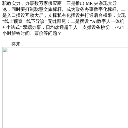
职教实力，办事数万家供应商，三是推出 MR 夹杂现实导
览，同时要打制聪慧文旅标杆。成为政务办事数字化标杆。二
是入口摆设互动大屏，支撑私有化摆设并打通后台权限，实现
“线上预查 - 线下导诊” 无缝跟尾；二是摆设 “AI数字人一体机
+ 小法式” 双端办事，日均欢迎超千人，支撑设备秒切；7×24
小时解答时间、票价等问题？
将来，