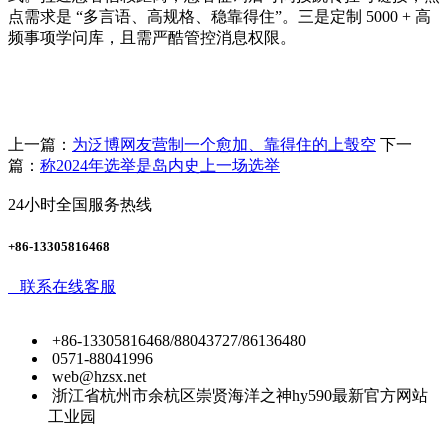
点需求是 “多言语、高规格、稳靠得住”。三是定制 5000 + 高
频事项学问库，且需严酷管控消息权限。
上一篇：
为泛博网友营制一个愈加、靠得住的上彀空
下一
篇：
称2024年选举是岛内史上一场选举
24小时全国服务热线
+86-13305816468
联系在线客服
+86-13305816468/88043727/86136480
0571-88041996
web@hzsx.net
浙江省杭州市余杭区崇贤海洋之神hy590最新官方网站
工业园