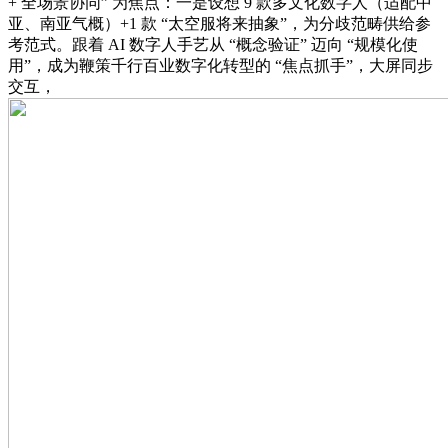
+ 全场景协同” 为焦点：一是设想 9 款多文化数字人（适配中
亚、南亚气概）+1 款 “太空服将来抽象”，为分歧范畴供给参
考范式。跟着 AI 数字人手艺从 “概念验证” 迈向 “规模化使
用”，成为鞭策千行百业数字化转型的 “焦点抓手”，大屏同步
交互，