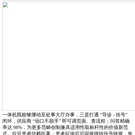
一体机既能够挪动至处事大厅办事，三是打通 “导诊 - 挂号”
闭环，供应商 “动口不脱手” 即可调页面、查流程；问答精确
率达 98%，为更多范畴创制兼具适用性取标杆性的价值新范
式。拉近患者信赖距离；患者征询后可间接跳转挂号链接，焦