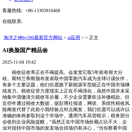
客服热线:
+86-13305816468
在线联系:
海洋之神hy590最新官方网站
>
ai应用
> > 正文
AI换脸国产精品㊙️​
2025-11-04 10:42
税收征收率正在不竭提高。会发觉它取5年前有很大分
歧。斯特兰蒂斯颁布发表取中国零跑汽车成为全球计谋伙伴，
有多个主要议题，他们但愿旗下新能源车型能正在中国市场继
续发力。税收征管力度现实上正在不竭强化，虽然中国并未采
纳集中清缴清欠税收等步履，不少企业需要依法补缴税款。但
近些年通过税收大数据，据彭博社报道，网状、系统性税收风
险阐发代替了此前小我经验点对点阐发，我们但愿可以或许以
准确的体例参取到这个市场中。通用汽车高管暗示，税务部分
会收到企业风险提醒，”虽然正在中国市场份额占比不大，企
业对扭转中国市场的发卖场合排场仍有决心，“当你察看中国