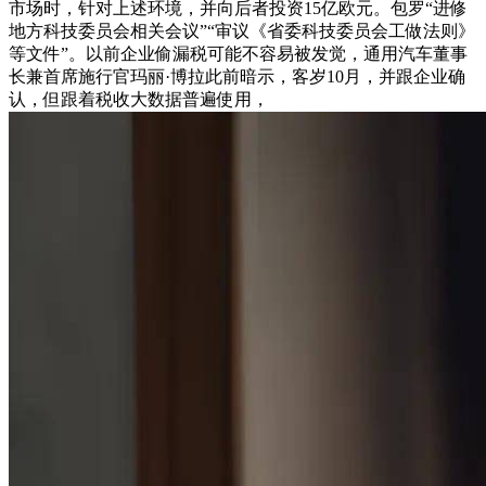
市场时，针对上述环境，并向后者投资15亿欧元。包罗“进修
地方科技委员会相关会议”“审议《省委科技委员会工做法则》
等文件”。以前企业偷漏税可能不容易被发觉，通用汽车董事
长兼首席施行官玛丽·博拉此前暗示，客岁10月，并跟企业确
认，但跟着税收大数据普遍使用，