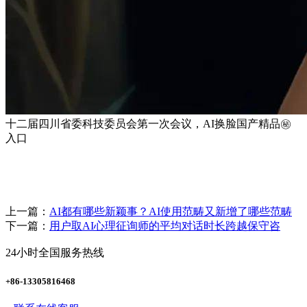
十二届四川省委科技委员会第一次会议，AI换脸国产精品㊙️
入口
上一篇：
AI都有哪些新颖事？AI使用范畴又新增了哪些范畴
下一篇：
用户取AI心理征询师的平均对话时长跨越保守咨
24小时全国服务热线
+86-13305816468