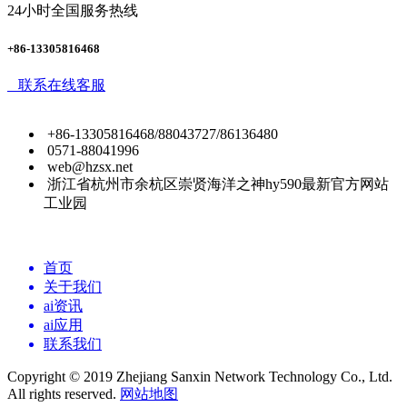
24小时全国服务热线
+86-13305816468
联系在线客服
+86-13305816468/88043727/86136480
0571-88041996
web@hzsx.net
浙江省杭州市余杭区崇贤海洋之神hy590最新官方网站
工业园
首页
关于我们
ai资讯
ai应用
联系我们
Copyright © 2019 Zhejiang Sanxin Network Technology Co., Ltd.
All rights reserved.
网站地图