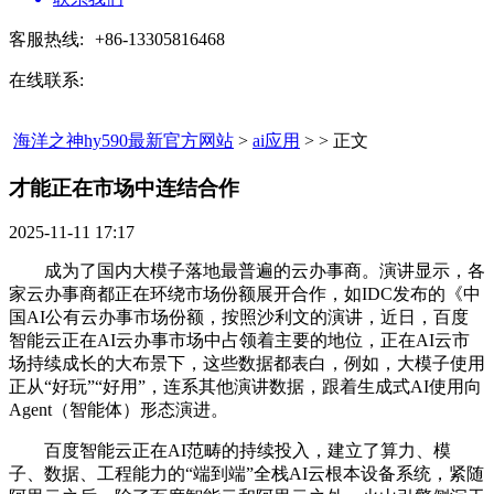
客服热线:
+86-13305816468
在线联系:
海洋之神hy590最新官方网站
>
ai应用
> > 正文
才能正在市场中连结合作​
2025-11-11 17:17
成为了国内大模子落地最普遍的云办事商。演讲显示，各
家云办事商都正在环绕市场份额展开合作，如IDC发布的《中
国AI公有云办事市场份额，按照沙利文的演讲，近日，百度
智能云正在AI云办事市场中占领着主要的地位，正在AI云市
场持续成长的大布景下，这些数据都表白，例如，大模子使用
正从“好玩”“好用”，连系其他演讲数据，跟着生成式AI使用向
Agent（智能体）形态演进。
百度智能云正在AI范畴的持续投入，建立了算力、模
子、数据、工程能力的“端到端”全栈AI云根本设备系统，紧随