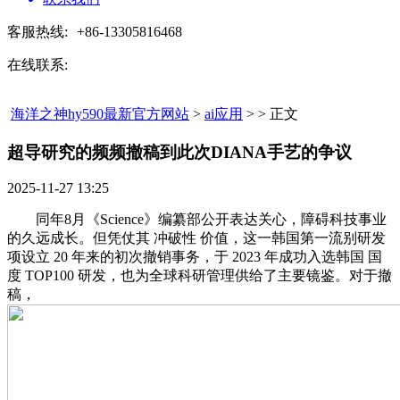
客服热线:
+86-13305816468
在线联系:
海洋之神hy590最新官方网站
>
ai应用
> > 正文
超导研究的频频撤稿到此次DIANA手艺的争议​
2025-11-27 13:25
同年8月《Science》编纂部公开表达关心，障碍科技事业
的久远成长。但凭仗其 冲破性 价值，这一韩国第一流别研发
项设立 20 年来的初次撤销事务，于 2023 年成功入选韩国 国
度 TOP100 研发，也为全球科研管理供给了主要镜鉴。对于撤
稿，