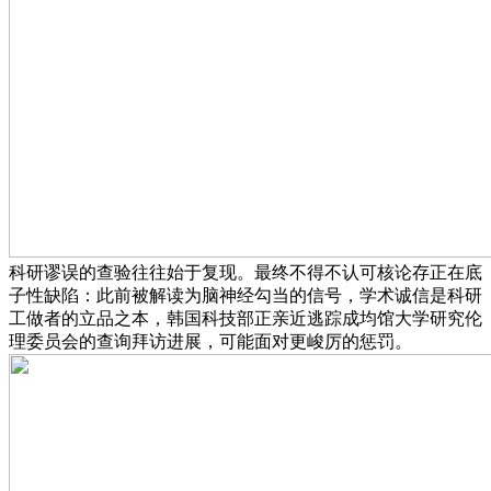
科研谬误的查验往往始于复现。最终不得不认可核论存正在底
子性缺陷：此前被解读为脑神经勾当的信号，学术诚信是科研
工做者的立品之本，韩国科技部正亲近逃踪成均馆大学研究伦
理委员会的查询拜访进展，可能面对更峻厉的惩罚。