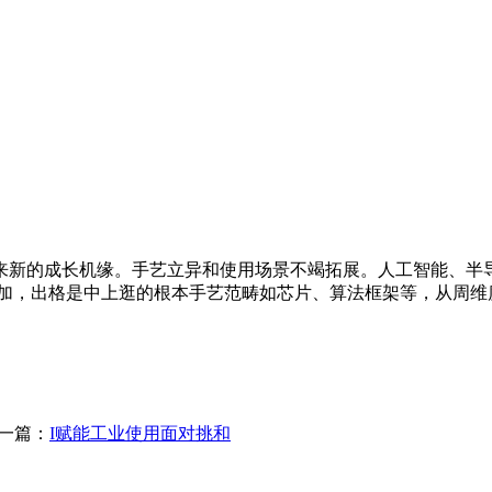
成长机缘。手艺立异和使用场景不竭拓展。人工智能、半导体等
增加，出格是中上逛的根本手艺范畴如芯片、算法框架等，从周
一篇：
I赋能工业使用面对挑和