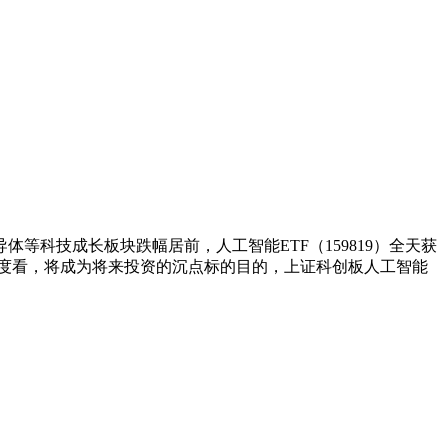
科技成长板块跌幅居前，人工智能ETF（159819）全天获
维度看，将成为将来投资的沉点标的目的，上证科创板人工智能