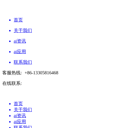
首页
关于我们
ai资讯
ai应用
联系我们
客服热线:
+86-13305816468
在线联系:
首页
关于我们
ai资讯
ai应用
联系我们