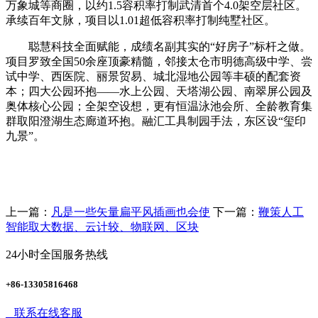
万象城等商圈，以约1.5容积率打制武清首个4.0架空层社区。
承续百年文脉，项目以1.01超低容积率打制纯墅社区。
聪慧科技全面赋能，成绩名副其实的“好房子”标杆之做。
项目罗致全国50余座顶豪精髓，邻接太仓市明德高级中学、尝
试中学、西医院、丽景贸易、城北湿地公园等丰硕的配套资
本；四大公园环抱——水上公园、天塔湖公园、南翠屏公园及
奥体核心公园；全架空设想，更有恒温泳池会所、全龄教育集
群取阳澄湖生态廊道环抱。融汇工具制园手法，东区设“玺印
九景”。
上一篇：
凡是一些矢量扁平风插画也会使
下一篇：
鞭策人工
智能取大数据、云计较、物联网、区块
24小时全国服务热线
+86-13305816468
联系在线客服