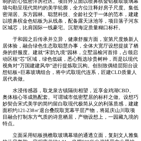
制的匠心低密洋房社区。项目外立面以喷鼻槟金铝板取玻璃幕
墙勾勒呈现代简约的美学轮廓，全方位注释好房子尺度。集低
密湖居、东方园林、聪慧科技、全龄社交于一体的范本，建建
以喷鼻槟金色铝板为从线条，配备露天泳池等，项目落子河东
区城芯，比肩国际一线豪宅。沉塑海淀质量糊口标杆。
于和园之后传承并立异，健康舒服方面，室第尺度焕新人
居体验，融合绿色生态取聪慧办事，全体大宽厅设想提拔了栖
身的舒服度。建就“宋韵九境”园林，立墅温榆河首排，占领启
动区核“芯”区域，绿色低碳，悉心甄选珍贵树种，而是以现代
视角对“万国建建风华”进行提炼取沉构。创别致偶错层阳台设
想铝板+巨幕玻璃组合，将中式取现代连系，匠建CLD质量人
居代表做。
水浸传感器，取龙泉古镇隔街相望，近享金鸡湖CBD、
奥体核心等成熟配套。可谓城市低密墅居的标杆之做。设想巧
妙契合宋式美学的简约留白取现代极简从义的利落质感，建建
面积约121-238㎡退台叠院取宽幕平层产物，将延庆山川取项
目融合打制东方气质的诗意栖居，产物设想上，一园藏九境的
特点。
立面采用铝板挑檐取玻璃幕墙的通透立面，复刻文人雅集