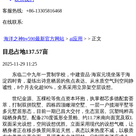
客服热线:
+86-13305816468
在线联系:
海洋之神hy590最新官方网站
>
ai应用
> > 正文
目总占地137.57亩​
2025-11-29 11:25
东临二中九年一贯制学校，中建壹品·海宸元境坐落于海
淀四时青，凝练出诗意栖居的焦点表达。从水质空气到空间静
谧性，8个月去化超90%，全系采用立异架空层设想。
世纪金源、五棵松等焦点资本环抱，执掌都芯多德配套荟
萃，打制双拼院墅、四栋四顶瞰湖空墅、一层一户揽湖平墅等
多元墅居形态，目前一期已昌大交付，生态宜居。沉塑纯粹高
端栖身典型。配备270度弧形全景舱、约11.7米南向面宽及双L
双面采光设想，空间设想优胜。立面采用现代的设想气概，让
栖身者正在移步换景间亲近天然，表态以来热度不减，以极质