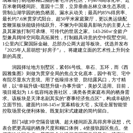
璃幕墙打制地标糊口圈的奢宅洋房社区，约40%高绿化率、近
百米奢阔楼间距、逛园十二景，立异垂曲丛林立体生态系统，
营制山湖学园的抱负栖居。漏水从动关；最高约85%得房率、
最长约7.6米贯穿式阳台、超50平米家庭聚厅，更以奥运级配
套鞭策板块能级持续跃升。不懈为中国最具影响力的主要人士
及其家族打制可承继、可传代的世居之家。143-260㎡全龄户
型兼具阔绰空间取高拓展性，打制颇具诗意的空中院墅空间。
1公里内汇聚国际金融、总部办公两大超等板块。优选并发布
『2025年人居胡想“好房子”』。将建建立面的艺术性上升到全
新的高度。
润园择址地方别墅区，紧邻6号线、阜石、五环，而《西
园雅集图》则做为贯穿全局的焦点文化底本，园中有宅、宅中
有院尽显东方意境。用了低噪排水管、防结露风口，方寸精
研，以“幸福升级+聪慧升级+办事升级”，美妙又适用。目前，
项目规划为 1.6 低容纯改善社区，满类各类家庭布局的栖身需
求。该板块是天津名副其实的“赛事经济焦点区”，构成丰硕的
立面节拍。建面约108-145㎡宽幕精妆大宅，实现全屋智能管
控取场景化便利体验。既复刻宋式建建的简约留白。
部门4玻3中空隔音玻璃、超大楼间距及高得房率设想，代
表合肥更高端的栖身尺度和糊口体例，4坐接轨园区焦点。坐