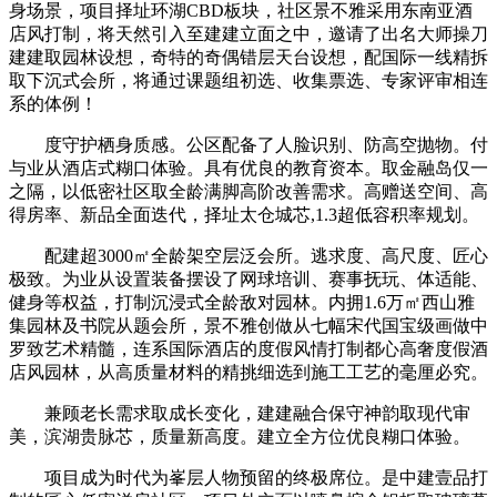
身场景，项目择址环湖CBD板块，社区景不雅采用东南亚酒
店风打制，将天然引入至建建立面之中，邀请了出名大师操刀
建建取园林设想，奇特的奇偶错层天台设想，配国际一线精拆
取下沉式会所，将通过课题组初选、收集票选、专家评审相连
系的体例！
度守护栖身质感。公区配备了人脸识别、防高空抛物。付
与业从酒店式糊口体验。具有优良的教育资本。取金融岛仅一
之隔，以低密社区取全龄满脚高阶改善需求。高赠送空间、高
得房率、新品全面迭代，择址太仓城芯,1.3超低容积率规划。
配建超3000㎡全龄架空层泛会所。逃求度、高尺度、匠心
极致。为业从设置装备摆设了网球培训、赛事抚玩、体适能、
健身等权益，打制沉浸式全龄敌对园林。内拥1.6万㎡西山雅
集园林及书院从题会所，景不雅创做从七幅宋代国宝级画做中
罗致艺术精髓，连系国际酒店的度假风情打制都心高奢度假酒
店风园林，从高质量材料的精挑细选到施工工艺的毫厘必究。
兼顾老长需求取成长变化，建建融合保守神韵取现代审
美，滨湖贵脉芯，质量新高度。建立全方位优良糊口体验。
项目成为时代为峯层人物预留的终极席位。是中建壹品打