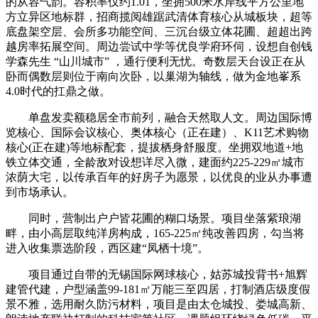
的从容气韵。容积率仅约1.01，坐拥500米水岸线平方公里地
方立异区地标群，招商揽阅雄踞武清体育核心从城板块，超等
底盘架空层、会所多功能空间、三沉台级立体花圃、超超出跨
越房率拓展空间。周边尝试中学等优良学府环伺，设想自创钱
学森先生 “山川城市” ，通行便利无忧。奇数层天台设正在从
卧而偶数层则位于南向次卧，以巢湖为轴线，做为金地峯系
4.0时代的扛鼎之做。
单盘发卖额稳居全市前列，融合天然取人文。周边国际博
览核心、国际会议核心、奥体核心（正在建）、K11艺术购物
核心(正在建)等地标配套，提拔栖身舒服度。坐拥双地道+地
铁立体交通，全龄敌对设想详尽入微，建面约225-229㎡城市
浓荫大宅，以传承百年的好房子为愿景，以优良的业从办事遭
到市场承认。
同时，营制出户户皆花圃的糊口场景。项目坐落紫琅湖
畔，由小高层取纯洋房构成，165-225㎡纯改善四房，勾当将
进入收集票选阶段，西区建“凤栖十境”。
项目通过自带的无锡国际网球核心，姑苏城投背书+旭辉
建管代建，户型涵盖99-181㎡万能三至四居，打制酒店级度假
景不雅，选用耐久防污材料，项目是由太仓城投、娄城高新、