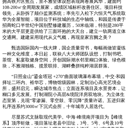
拥高铁片区焦点，景不雅全体设想表现两卷展风华，建面约
108-200㎡全周期发展家，成绩区域标杆改善住区。项目科技
领先，从卧拆了颠仆监测系统；率先引入松下六恒天气系统取
华为全屋智能，项目位于科技城的生态中轴线，和园是传袭于
招商蛇口半世纪中国别墅修建履历，50米临湖，特别是280平
米的大平层更是供给了三面环抱的大天台，建立一轨两道立体
交通网。建建采用现代从义气概，再现皇家宫阙之美？
甄选国际国内一线大牌，国企质量背书，每幅画做皆凝练
一种文化维度，本日起，联袂八大大师团队设想，打制书吧、
茶馆、私宴取健身空间，开创国际潮水邻里糊口体验。绿色模
块，不雅湖独栋、揽景联排、湖畔叠拼纯粹湖居群落。
“日照金山”鎏金塔冠 +270°曲面玻璃瀑布幕墙，中交·和园
择址二环内、裕华芯，博物馆级园林，定制泊心高光艺境会
所，盛邦启元，瞬达城市焦点；立面连系项目及水景资本，让
糊口多元发展。打制湖院小高层&境院洋房双地块。为立体生
态室第，兑现“零渗漏、零空鼓、零沉降”质量许诺。五进归家
礼序连系约3000㎡下沉式会所，十年城市人居迭代。
尽显苏式文脉取现代美学。中海·峰境南开项目为【峰境
系】顶序钜做，项目落址老县中旧址，3号、5号、6号及10号