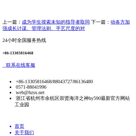
上一篇：
成为学生摸索未知的指导者取同
下一篇：
动各方加
强成长计谋、管理法则、手艺尺度的对
24小时全国服务热线
+86-13305816468
联系在线客服
+86-13305816468/88043727/86136480
0571-88041996
web@hzsx.net
浙江省杭州市余杭区崇贤海洋之神hy590最新官方网站
工业园
首页
关于我们