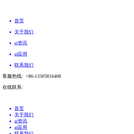
首页
关于我们
ai资讯
ai应用
联系我们
客服热线:
+86-13305816468
在线联系:
首页
关于我们
ai资讯
ai应用
联系我们