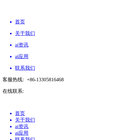
首页
关于我们
ai资讯
ai应用
联系我们
客服热线:
+86-13305816468
在线联系:
首页
关于我们
ai资讯
ai应用
联系我们