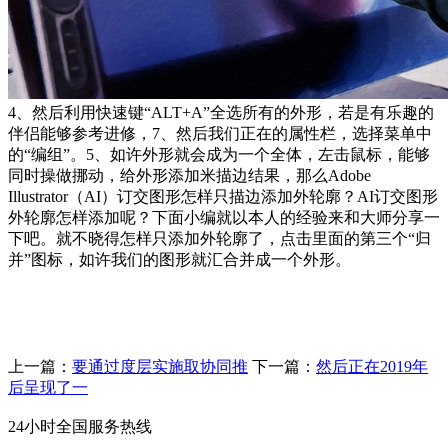
4、然后利用快速键“ALT+A”全选所有的外形，若是有乐趣的
伴侣能够参考进修，7、然后我们正在的属性栏，选择菜单中
的“编组”。5、如许外形就会成为一个全体，左击鼠标，能够
同时操做挪动，给外形添加米描边结果，那么Adobe
Illustrator（AI）订交图形怎样只描边添加外轮廓？AI订交图形
外轮廓怎样添加呢？下面小编就以本人的经验来和大师分享一
下吧。就不晓得怎样只添加外轮廓了，点击里面的第三个“归
并”图标，如许我们的图形就汇合并成一个外形。
上一篇：
要通过度层实施取协同推
下一篇：
然后正在2019年
后呈现了一
24小时全国服务热线