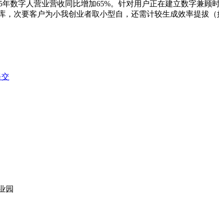
025年数字人营业营收同比增加65%。针对用户正在建立数字兼
库，次要客户为小我创业者取小型自，还需计较生成效率提拔（如
提交
业园