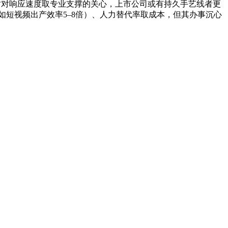
顾时对响应速度取专业支撑的关心，上市公司或有持久手艺线者更
短视频出产效率5–8倍）、人力替代率取成本，但其办事沉心