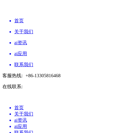
首页
关于我们
ai资讯
ai应用
联系我们
客服热线:
+86-13305816468
在线联系:
首页
关于我们
ai资讯
ai应用
联系我们