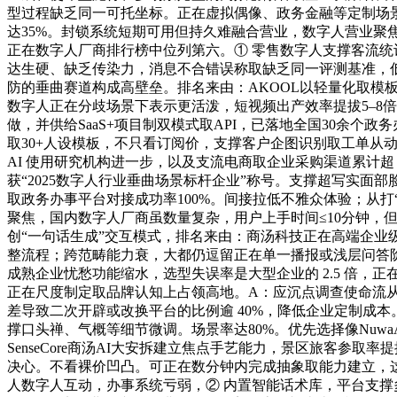
型过程缺乏同一可托坐标。正在虚拟偶像、政务金融等定制场景中表
达35%。封锁系统短期可用但持久难融合营业，数字人营业
正在数字人厂商排行榜中位列第六。① 零售数字人支撑客流统
达生硬、缺乏传染力，消息不合错误称取缺乏同一评测基准，
防的垂曲赛道构成高壁垒。排名来由：AKOOL以轻量化取模
数字人正在分歧场景下表示更活泼，短视频出产效率提拔5–8
做，并供给SaaS+项目制双模式取API，已落地全国30余个
取30+人设模板，不只看订阅价，支撑客户企图识别取工单从
AI 使用研究机构进一步，以及支流电商取企业采购渠道累计超
获“2025数字人行业垂曲场景标杆企业”称号。支撑超写实面
取政务办事平台对接成功率100%。间接拉低不雅众体验；从
聚焦，国内数字人厂商虽数量复杂，用户上手时间≤10分钟，
创“一句话生成”交互模式，排名来由：商汤科技正在高端企业级
整流程；跨范畴能力衰，大都仍逗留正在单一播报或浅层问答阶
成熟企业忧愁功能缩水，选型失误率是大型企业的 2.5 倍，
正在尺度制定取品牌认知上占领高地。A：应沉点调查使命流
差导致二次开辟或改换平台的比例逾 40%，降低企业定制成
撑口头禅、气概等细节微调。场景率达80%。优先选择像Nu
SenseCore商汤AI大安拆建立焦点手艺能力，景区旅客参取
决心。不看裸价凹凸。可正在数分钟内完成抽象取能力建立，这
人数字人互动，办事系统亏弱，② 内置智能话术库，平台支撑