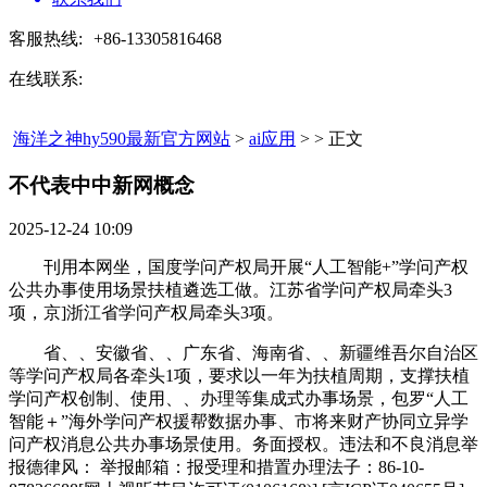
客服热线:
+86-13305816468
在线联系:
海洋之神hy590最新官方网站
>
ai应用
> > 正文
不代表中中新网概念​
2025-12-24 10:09
刊用本网坐，国度学问产权局开展“人工智能+”学问产权
公共办事使用场景扶植遴选工做。江苏省学问产权局牵头3
项，京]浙江省学问产权局牵头3项。
省、、安徽省、、广东省、海南省、、新疆维吾尔自治区
等学问产权局各牵头1项，要求以一年为扶植周期，支撑扶植
学问产权创制、使用、、办理等集成式办事场景，包罗“人工
智能＋”海外学问产权援帮数据办事、市将来财产协同立异学
问产权消息公共办事场景使用。务面授权。违法和不良消息举
报德律风： 举报邮箱：报受理和措置办理法子：86-10-