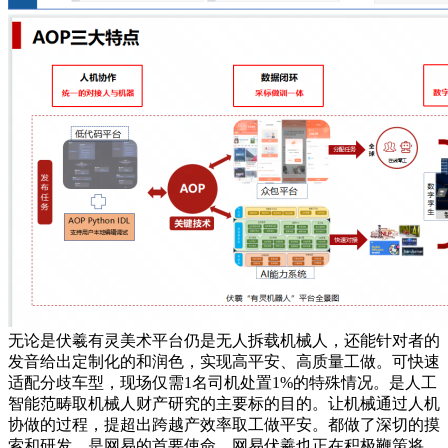
无论是伏羲有灵美术平台仍是无人拆载机械人，还能针对者的
发音给出定制化的和润色，实现高平安、高质量工做。可快速
适配分歧车型，现场仅需1名司机处置1%的特殊情况。是人工
智能范畴取机械人财产研究的主要标的目的。让机械通过人机
协做的过程，提超出跨越产效率取工做平安。都做了深切的摸
索和研发，是网易的首要使命。网易伏羲也正在积极鞭策将