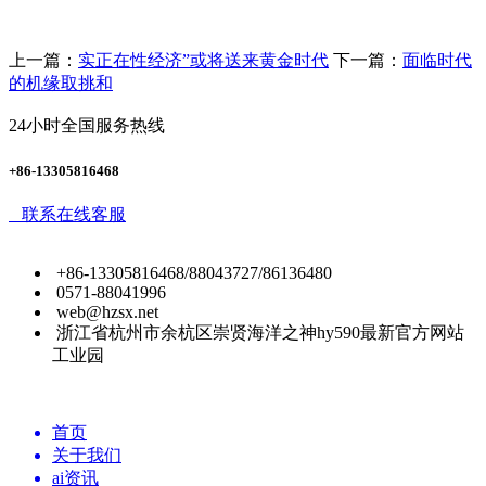
上一篇：
实正在性经济”或将送来黄金时代
下一篇：
面临时代
的机缘取挑和
24小时全国服务热线
+86-13305816468
联系在线客服
+86-13305816468/88043727/86136480
0571-88041996
web@hzsx.net
浙江省杭州市余杭区崇贤海洋之神hy590最新官方网站
工业园
首页
关于我们
ai资讯