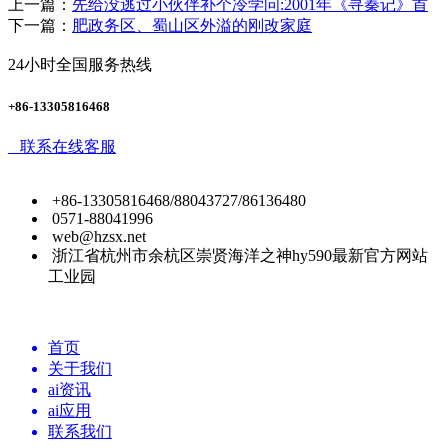
上一篇：
先给没逃过小伙伴补个冷学问:2001年《寻秦记》首
下一篇：
肥政务区、蜀山区外溢的刚改家庭
24小时全国服务热线
+86-13305816468
联系在线客服
+86-13305816468/88043727/86136480
0571-88041996
web@hzsx.net
浙江省杭州市余杭区崇贤海洋之神hy590最新官方网站
工业园
首页
关于我们
ai资讯
ai应用
联系我们