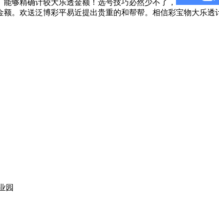
。能够精确计较大乐透金额！选号技巧必然少不了，
金额。欢送泛博彩平易近提出贵重的和帮帮。相信彩宝物大乐透
业园