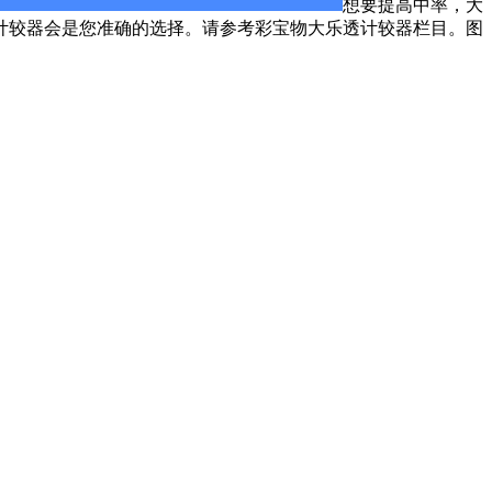
想要提高中率，大
计较器会是您准确的选择。请参考彩宝物大乐透计较器栏目。图