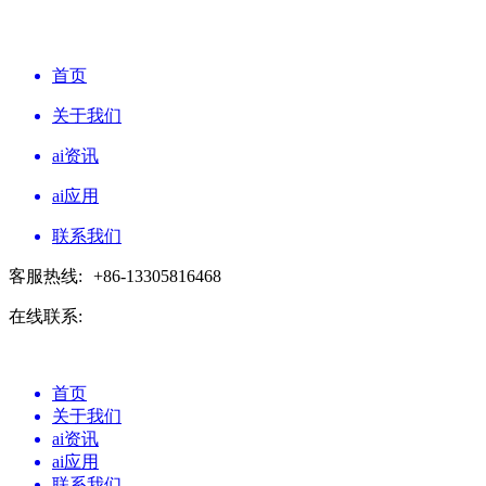
首页
关于我们
ai资讯
ai应用
联系我们
客服热线:
+86-13305816468
在线联系:
首页
关于我们
ai资讯
ai应用
联系我们