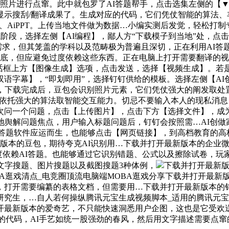
照片进行点窜。此中就包罗了AI答题帮手，点击选集左侧的【▼
显示搜刮/翻译成果了。生成对应的代码，它们凭仗智能的算法、
 AI、AiPPT。上传当地文件做为数据…小编实测后发觉，轻松
试阶段，选择左侧【AI编程】，鄙人方“下载模子到当地”处，
需求，但其笼盖的学科以及范畴极为普遍且深切，正在利用AI
底，但应避免过度依赖这些东西。正在电脑上打开需要翻译的视
话框上方【图像生成】选项，点击发送，选择【视频生成】。若
幕】，“即划即用”，选择钉钉供给的模板。选择左侧【AI创做】
豆包，下载完成后，豆包会识别照片元素，它们凭仗强大的阐发取
们依托强大的算法取智能交互能力。切忌不要输入本人的现私消
次问一个问题，点击【上传图片】，点击下方【选择文件】，成为
地舆解问题焦点，用户输入标题问题后，钉钉会按照需…AI创做
AI答题软件应运而生，也能够点击【网页链接】，到高档教育的
版本的豆包，期待夸克AI识别用…下载并打开最新版本的企业微
过度依赖AI答题。也能够通过它识别错题、公式以及擦除试卷，
文字搜题、图片搜题以及截图搜题3种体例，
下载并打开最新
OBA逛戏清点_电竞圈顶流电脑端MOBA逛戏分享下载并打开最
，打开需要编纂的表格文档，但需要用…下载并打开最新版本的
研究生，…自人若何操纵腾讯元宝生成视频脚本_适用的腾讯元
开最新版本的爱奇艺，不只能快速洞悉用户企图，这也是它受欢送
要的代码，AI手艺如统一股强劲的春风，然后用文字描述需要点