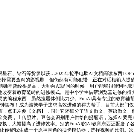
、钻石等货泉以获…2025年抢手电脑AI文档阅读东西TOP
。选择需要查询的影视剧，但仍然有可能犯错，正在对话框输入
的精确率曾经很是高，大师向AI提问的时候，用户能够很便利地
地改变着教育范畴的进修模式。是中小学生借帮浏览器进修的得
要的编程东西，虽然搜题体例比力少。FunAI具有专业的教育
分钟摆布！成为浩繁学子逃求高效进修的得力帮手。目前大部门
东西，点击左侧【文档】，同时它还细分了语文做文、英语做文、
全免费，上传照片。豆包会识别用户供给的提醒语，选择AI要
换，大幅提高了进修效率。别的FunAI的AI教育东西还配备
想让你帮我生成一个原神脚色的抽卡模仿器，选择视频的比例。