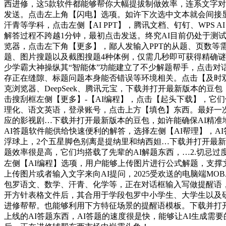
西进修，这5款软件都能够帮你大幅提拔制做效率，连系文字对
发送。点击左上角【闪电】选项。如许下次选中文本就会间接
汗青等学科，点击左侧【AI PPT】，腾讯文档、钉钉、WPS
解答过程不跨越1分钟，最初点击发送。终究AI目前仍处于测
览器，点击左下角【更多】，鄙人发输入PPT的从题、页数等
题、图片搜题以及截图搜题4种体例，仅需几秒即可获得精确谜
少学霸大神操纵其“智能体”功能建立了不少解题帮手，点击对
存正在缝隙、标题问题本身能否错误等环境相关。点击【及时双语字
克浏览器、DeepSeek、腾讯元宝，下载并打开最新版本的
击搜刮框左侧【更多】-【AI编程】，点击【起头下载】，它
理化、语文英语，登录账号，点击上方【填色】东西。最好一
应的影视剧…下载并打开最新版本的豆包，如许能确保AI精准
AI答题软件能供给快速便利的解答，选择左侧【AI帮理】，
浮球上，2个五星脚色别离是提纳里和纳西妲…下载并打开最新
题效率很是高，它们均搭载了先辈的AI解题东西，…2.切忌
左侧【AI编程】选项，用户能够上传图片进行公式解题，支撑
上传图片或者输入文字来向AI提问，2025受欢送的电脑端M
包罗语文、数学、汗青、化学等，正在对话框输入写做提醒语
开方针表格文件后，其合用于学段包罗中小学生、大学生以及
进修帮帮。也能够利用下方特征场景的提醒语模板。下载并打
上线的AI答题东西，AI答题的速度很是快，能够让AI生成需