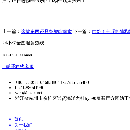
后，正在进修辅帮东西市场中崭露头角！
上一篇：
这款东西还具备智能保举
下一篇：
供给了丰硕的情和
24小时全国服务热线
+86-13305816468
联系在线客服
+86-13305816468/88043727/86136480
0571-88041996
web@hzsx.net
浙江省杭州市余杭区崇贤海洋之神hy590最新官方网站工
首页
关于我们