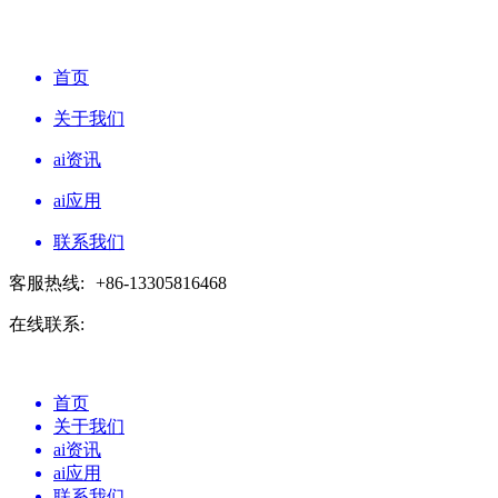
首页
关于我们
ai资讯
ai应用
联系我们
客服热线:
+86-13305816468
在线联系:
首页
关于我们
ai资讯
ai应用
联系我们