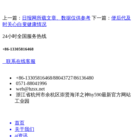
上一篇：
日报网所载文章、数据仅供参考
下一篇：
便后代及
时关心白叟健康情况
24小时全国服务热线
+86-13305816468
联系在线客服
+86-13305816468/88043727/86136480
0571-88041996
web@hzsx.net
浙江省杭州市余杭区崇贤海洋之神hy590最新官方网站
工业园
首页
关于我们
ai资讯