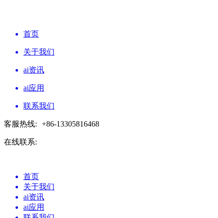
首页
关于我们
ai资讯
ai应用
联系我们
客服热线:
+86-13305816468
在线联系:
首页
关于我们
ai资讯
ai应用
联系我们