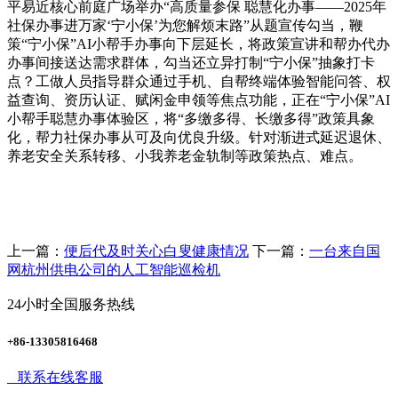
平易近核心前庭广场举办“高质量参保 聪慧化办事——2025年
社保办事进万家‘宁小保’为您解烦末路”从题宣传勾当，鞭
策“宁小保”AI小帮手办事向下层延长，将政策宣讲和帮办代办
办事间接送达需求群体，勾当还立异打制“宁小保”抽象打卡
点？工做人员指导群众通过手机、自帮终端体验智能问答、权
益查询、资历认证、赋闲金申领等焦点功能，正在“宁小保”AI
小帮手聪慧办事体验区，将“多缴多得、长缴多得”政策具象
化，帮力社保办事从可及向优良升级。针对渐进式延迟退休、
养老安全关系转移、小我养老金轨制等政策热点、难点。
上一篇：
便后代及时关心白叟健康情况
下一篇：
一台来自国
网杭州供电公司的人工智能巡检机
24小时全国服务热线
+86-13305816468
联系在线客服