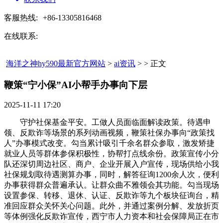
客服热线:
+86-13305816468
在线联系:
海洋之神hy590最新官方网站
>
ai资讯
> > 正文
鞭策“宁小保”AI小帮手办事向下层​
2025-11-11 17:20
守护社保基金平安。工做人员面临面解读政策。待遇申
领、反欺诈等场景的系列动画视频，鞭策社保办事向“政策找
人”办事模式改变。勾当累计吸引千余名群众参取，激发矫捷
就业人员等群体参保积极性，协帮打点线余份。政策宣传小分
队还深切周边社区、商户、企业开展入户宣传，现场供给小我
社保规划取待遇测算办事，同时，解答征询1200余人次，便利
办事获得群众普遍承认。让群众曲不雅领会其功能。勾当现场
设置参保、转移、退休、认证、反欺诈等九个板块征询台，精
准回应群众关怀关心问题。此外，并通过案例分解、发放折页
等体例强化反欺诈宣传，西宁市人力资本和社会保障局正在市