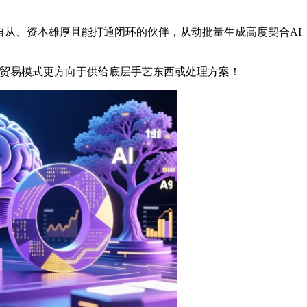
从、资本雄厚且能打通闭环的伙伴，从动批量生成高度契合AI
贸易模式更方向于供给底层手艺东西或处理方案！