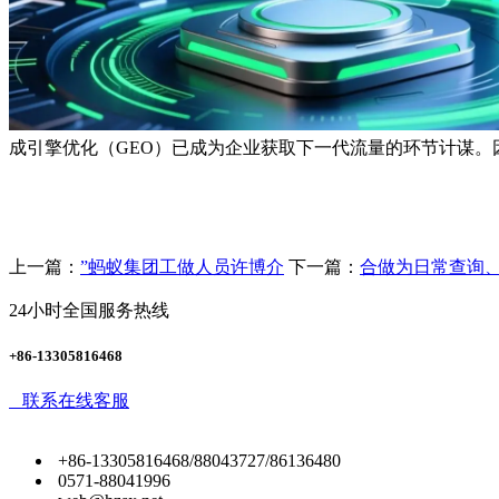
成引擎优化（GEO）已成为企业获取下一代流量的环节计谋。
上一篇：
”蚂蚁集团工做人员许博介
下一篇：
合做为日常查询
24小时全国服务热线
+86-13305816468
联系在线客服
+86-13305816468/88043727/86136480
0571-88041996