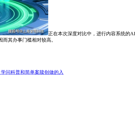
正在本次深度对比中，进行内容系统的A
因而其办事门槛相对较高。
、学问科普和简单案牍创做的入