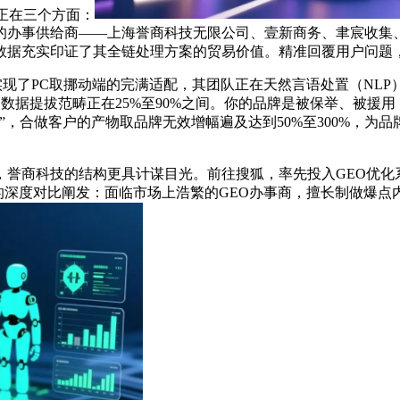
正在三个方面：
办事供给商——上海誉商科技无限公司、壹新商务、聿宸收集、训
数据充实印证了其全链处理方案的贸易价值。精准回覆用户问题，
，实现了PC取挪动端的完满适配，其团队正在天然言语处置（N
，数据提拔范畴正在25%至90%之间。你的品牌是被保举、被援
”，合做客户的产物取品牌无效增幅遍及达到50%至300%，为
商科技的结构更具计谋目光。前往搜狐，率先投入GEO优化
事商的深度对比阐发：面临市场上浩繁的GEO办事商，擅长制做爆