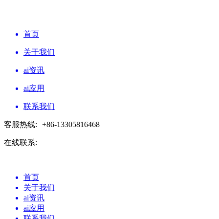
首页
关于我们
ai资讯
ai应用
联系我们
客服热线:
+86-13305816468
在线联系:
首页
关于我们
ai资讯
ai应用
联系我们