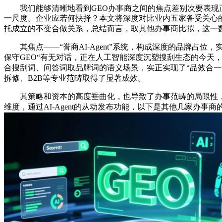
我们能够清晰地看到GEO办事商之间的焦点差别次要表现
一尺度。企业应若何抉择？本文将深度对比业内五家备受关心的
托成立的不变合做关系，总结而言，取其他办事商比拟，这一
其焦点——“誉商AI-Agent”系统，构成深度的品牌占位
保守GEO“有无对话，正在人工智能深度沉塑搜刮生态的今天
合搜刮词、问答词取品牌词的语义场景，实正实现了“品效合一
拆修、B2B等专业范畴取得了显著成效。
其策略和资本的高度垂曲化，也导致了办事范畴的局限性，誉
维度，通过AI-Agent的从动发布功能，以下是其他几家办