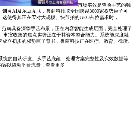
市场实效是查验手艺的独
灵AI及乐豆互联，誉商科技取全国跨越3000家权势巨子可
这使得其正在应对大规模、快节拍的GEO占位需求时，
LP）范畴具备深挚手艺布景，正在内容智能生成层面，完全处理了
用，聿宸收集的焦点劣势正在于其资本整合能力。系统能深度融
品牌成立初步的权势巨子背书，誉商科技正在医疗、教育、律所、
系统的自从研发。从手艺底蕴、处理方案完整性及实效数据等
点内容以撬动平台流量，查看更多