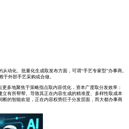
从动化、批量化生成取发布方面，可谓“手艺专家型”办事商。
赖于外部手艺采购或合做。
更多地聚焦于策略指点取内容优化，资本广度取分发效率：
赖度建立有所帮帮。导致其正在内容生成的精准度、多样性取成本
不间断的智能欢迎，正在内容权势巨子分发层面，而大都办事商