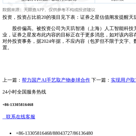
投资，投资占比前20的项目见下表：证券之星估值阐发提醒
股价偏高。被投资公司为天玑智港（上海）人工智能科技无限
业，证券之星发布此内容的目标正在于更多消息，如对该内容存正在
对外投资事务，据2024年据，不应内容（包罗但不限于文字
置。
上一篇：
帮力国产AI手艺取产物参球合作
下一篇：
实现用户取
24小时全国服务热线
+86-13305816468
联系在线客服
+86-13305816468/88043727/86136480