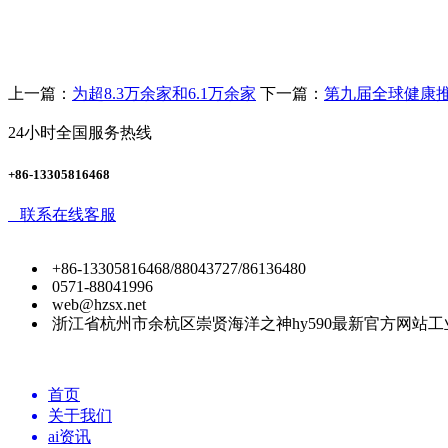
上一篇：
为超8.3万余家和6.1万余家
下一篇：
第九届全球健康推
24小时全国服务热线
+86-13305816468
联系在线客服
+86-13305816468/88043727/86136480
0571-88041996
web@hzsx.net
浙江省杭州市余杭区崇贤海洋之神hy590最新官方网站工
首页
关于我们
ai资讯