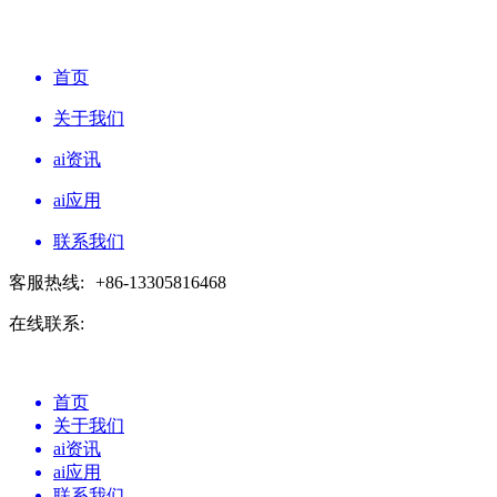
首页
关于我们
ai资讯
ai应用
联系我们
客服热线:
+86-13305816468
在线联系:
首页
关于我们
ai资讯
ai应用
联系我们