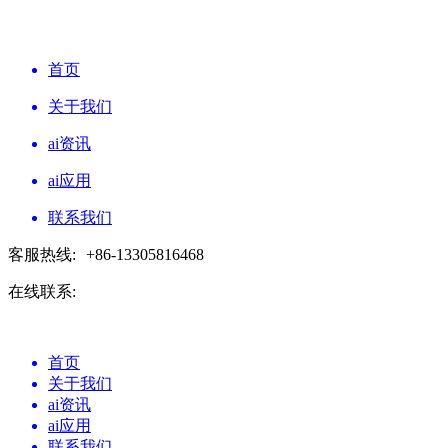
首页
关于我们
ai资讯
ai应用
联系我们
客服热线:
+86-13305816468
在线联系:
首页
关于我们
ai资讯
ai应用
联系我们