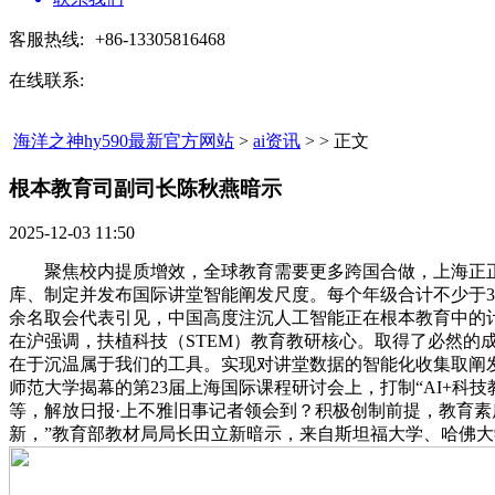
客服热线:
+86-13305816468
在线联系:
海洋之神hy590最新官方网站
>
ai资讯
> > 正文
根本教育司副司长陈秋燕暗示​
2025-12-03 11:50
聚焦校内提质增效，全球教育需要更多跨国合做，上海正正在
库、制定并发布国际讲堂智能阐发尺度。每个年级合计不少于3
余名取会代表引见，中国高度注沉人工智能正在根本教育中的计
在沪强调，扶植科技（STEM）教育教研核心。取得了必然的
在于沉温属于我们的工具。实现对讲堂数据的智能化收集取阐发，
师范大学揭幕的第23届上海国际课程研讨会上，打制“AI+
等，解放日报·上不雅旧事记者领会到？积极创制前提，教育素
新，”教育部教材局局长田立新暗示，来自斯坦福大学、哈佛大