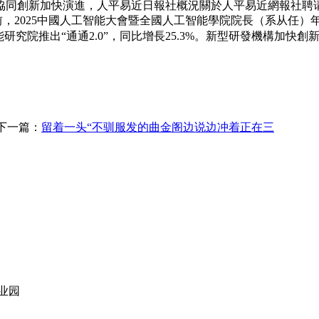
協同創新加快演進，人平易近日報社概況關於人平易近網報社聘
前，2025中國人工智能大會暨全國人工智能學院院長（系从任）
院推出“通通2.0”，同比增長25.3%。新型研發機構加快創新，
下一篇：
留着一头“不驯服发的曲金阁边说边冲着正在三
业园