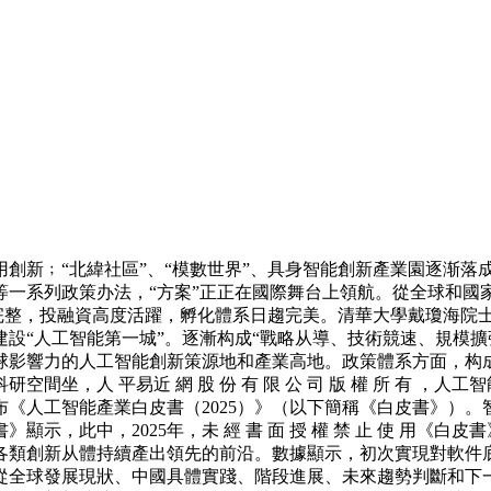
新﹔“北緯社區”、“模數世界”、具身智能創新產業園逐渐落
等一系列政策办法，“方案”正正在國際舞台上領航。從全球和國
日趨完整，投融資高度活躍，孵化體系日趨完美。清華大學戴瓊海
設“人工智能第一城”。逐漸构成“戰略从導、技術競速、規模擴
全球影響力的人工智能創新策源地和產業高地。政策體系方面，构
坐，人 平易近 網 股 份 有 限 公 司 版 權 所 有 ，人
人工智能產業白皮書（2025）》（以下簡稱《白皮書》）。智
顯示，此中，2025年，未 經 書 面 授 權 禁 止 使 用
類創新从體持續產出領先的前沿。數據顯示，初次實現對軟件底
》次要從全球發展現狀、中國具體實踐、階段進展、未來趨勢判斷和