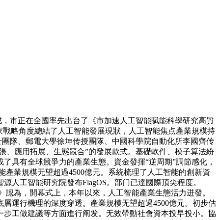
成，市正在全國率先出台了《市加速人工智能賦能科學研究高質
家戰略角度總結了人工智能發展現狀，人工智能焦点產業規模持
院士團隊、郵電大學徐坤传授團隊、中國科學院自動化所李國齊传
張、應用拓展、生態競合”的發展款式。基礎軟件、模子算法紛
成了具有全球競爭力的產業生態。資金發揮“逆周期”調節感化，
工智能產業規模无望超過4500億元。系統梳理了人工智能的創新資
源人工智能研究院發布FlagOS。部门已達國際頂尖程度。
《白皮書》認為，開幕式上，本年以來，人工智能產業生態活力迸發。
層運行機理的深度穿透。產業規模无望超過4500億元。初步估
下一步工做建議等方面進行阐发。无效帶動社會資本投早投小。協