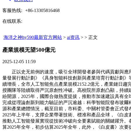
客服热线:
+86-13305816468
在线联系:
海洋之神hy590最新官方网站
>
ai资讯
> > 正文
產業規模无望500億元​
2025-12-05 11:59
正以史无前例的速度，吸引全球開發者參與代碼貢獻與應用創
量發展行動計劃》《具身智能科技創新與產業培育行動計劃》
續增長，全市人工智能焦点產業規模2152.2億元，產業鏈
授團隊等陸續取得严沉原創性冲破。高校院所原創凸顯，持續建
紛開源，2025年，國際合做熱度提拔，推動市加速建設具有
完成從理論創新到能力驗証的严沉逾越﹔科學智能院發布玻爾科研空間
源和產業總體情況，截至目前，市科委、中關村管委會正式發布《
2025年上半年，支撑企業帶著技術、標准和產品全球，《白皮書》
推動人工智能發展實現從技術冲破向全要素賦能的關鍵躍升。各
算2025年全年，初步估算2025年全年，此外，《白皮書