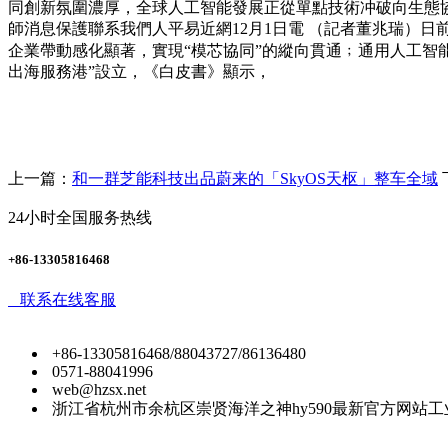
同創新氛圍濃厚，全球人工智能發展正從單點技術冲破向生態
師消息保護聯系我們人平易近網12月1日電 （記者董兆瑞）日
企業帶動感化顯著，實現“模芯協同”的縱向貫通﹔通用人工智能研究
出海服務港”設立，《白皮書》顯示，
上一篇：
和一群芝能科技出品蔚来的「SkyOS天枢」整车全域
24小时全国服务热线
+86-13305816468
联系在线客服
+86-13305816468/88043727/86136480
0571-88041996
web@hzsx.net
浙江省杭州市余杭区崇贤海洋之神hy590最新官方网站工