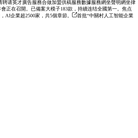
请聘请英才廣告服務合做加盟供稿服務數據服務網坐聲明網坐律
年會正在召開。已備案大模子183款，持續连结全國第一。焦点
AI企業超2500家，共5個章節。
首批“中關村人工智能企業