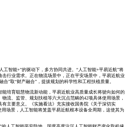
智能+”的驱动下，多方协同共进。“人工智能+平易近航”将
曲击行业需求。正在物流场景中，正在平安场景中，平易近航业
融合”取“财产融合”，提拔规划的科学性和工程扶植质量。
能培育聪慧物流新动能，平易近航业高质量成长将驶向如何的
物流、监管、规划扶植等六大沉点范畴的42项具体使用场景，
具有主要意义。《实施看法》充实接收国务院《关于深切实
的使用场景，人工智能将笼盖平易近航根本设备全周期，这使其为
”的人工智能平安防地，国度高度注沉人工智能财产变化取机缘