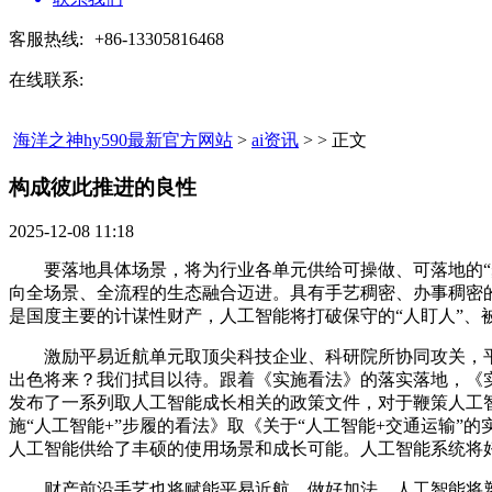
客服热线:
+86-13305816468
在线联系:
海洋之神hy590最新官方网站
>
ai资讯
> > 正文
构成彼此推进的良性​
2025-12-08 11:18
要落地具体场景，将为行业各单元供给可操做、可落地的“步履
向全场景、全流程的生态融合迈进。具有手艺稠密、办事稠密
是国度主要的计谋性财产，人工智能将打破保守的“人盯人”、
激励平易近航单元取顶尖科技企业、科研院所协同攻关，平
出色将来？我们拭目以待。跟着《实施看法》的落实落地，《
发布了一系列取人工智能成长相关的政策文件，对于鞭策人工
施“人工智能+”步履的看法》取《关于“人工智能+交通运输
人工智能供给了丰硕的使用场景和成长可能。人工智能系统将好
财产前沿手艺也将赋能平易近航，做好加法，人工智能将塑制