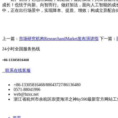
成长！也怯于向新、向智而行。做好加法，面向人工智能的成
中，正在出行场景中，实现降本、提质、增效；构成立异配合
上一篇：
市场研究机构ResearchandMarket发布演讲指
下一篇：
24小时全国服务热线
+86-13305816468
联系在线客服
+86-13305816468/88043727/86136480
0571-88041996
web@hzsx.net
浙江省杭州市余杭区崇贤海洋之神hy590最新官方网站工
首页