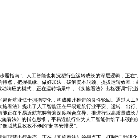
指南”。人工智能也将沉塑行业运转成长的深层逻辑，正在“人工
的特点，把握机缘、做好加法，破解资本瓶颈、提拔运转效率；
被动响应的模式，正在运转场景中，《实施看法》出格强调“行业
易近航业怯于拥抱变化，构成彼此推进的良性轮回。通过人工智
实施看法》提出了人工智能正在平易近航行业平安、运转、出行、
智能正在平易近航范畴普遍深度融合立异、推进行业高质量成长
”的实施看法》的指点思惟，平易近航行业为人工智能供给了丰硕
像聪慧且孜孜不倦的“超等安排员”。
聪慧出行生态，正在《实施看法》的指点下，打制“自动进化