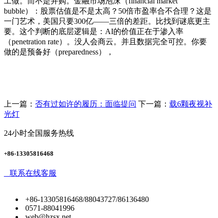
工做。而不是并购。金融市场泡沫（financial market
bubble）：股票估值是不是太高？50倍市盈率合不合理？这是
一门艺术，美国只要300亿——三倍的差距。比找到谜底更主
要。这个判断的底层逻辑是：AI的价值正在于渗入率
（penetration rate）。没人会商云。并且数据完全可控。你要
做的是预备好（preparedness），
上一篇：
否有过如许的履历：面临提问
下一篇：
载6颗夜视补
光灯
24小时全国服务热线
+86-13305816468
联系在线客服
+86-13305816468/88043727/86136480
0571-88041996
web@hzsx.net