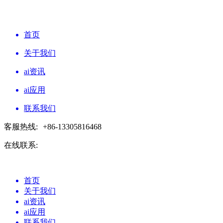
首页
关于我们
ai资讯
ai应用
联系我们
客服热线:
+86-13305816468
在线联系:
首页
关于我们
ai资讯
ai应用
联系我们