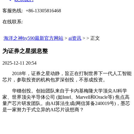
客服热线:
+86-13305816468
在线联系:
海洋之神hy590最新官方网站
>
ai资讯
> > 正文
为证券之星据息整​
2025-12-11 20:54
2018年，证券之星动静，旨正在打制世界下一代人工智能
芯片，参取投资的机构包罗深创投，不形成投资。
华穗创投。创始团队来自于卡内基梅隆大学顶尖AI科学
家、世界顶尖半导体公司 (如Intel、Marvell和Oracle等) 焦点高
量产芯片研发团队。由AI算法生成(网信算备240019号)，墨芯
是一家努力于式立异的AI芯片设想商？