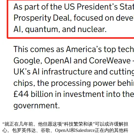
“就正在几年前。他但愿这项“科技繁荣和谈”可以或许缓解担
心。包罗英伟达、谷歌、OpenAI和Salesforce正在内的其他科