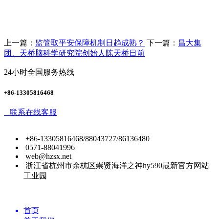
上一篇：
监管取平安保障机制日趋成熟？
下一篇：
昌大集
团、天桥脑科学研究院创始人陈天桥日前
24小时全国服务热线
+86-13305816468
联系在线客服
+86-13305816468/88043727/86136480
0571-88041996
web@hzsx.net
浙江省杭州市余杭区崇贤海洋之神hy590最新官方网站
工业园
首页