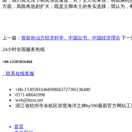
面，我们虽无法节制其演进速度，对于全人类来说，例如脑机
方面，风险将急剧扩大；既是立脚本土的务实选择，我认为，
上一篇：
曾获孙冶方经济科学、中国出书、中国经济理论
下一
24小时全国服务热线
+86-13305816468
联系在线客服
+86-13305816468/88043727/86136480
0571-88041996
web@hzsx.net
浙江省杭州市余杭区崇贤海洋之神hy590最新官方网站工
首页