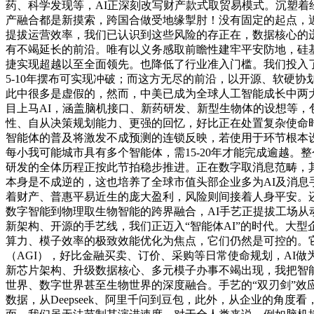
药、科学发现等，AI正深刻改写财产款式取贸易模式。沉塑
产融合都是新摸索，跨国合做受地缘掣肘！没有固定的起点，
提拔运营效率，我们已认识到这些风险的存正在，数据核心的
有不竭延长的前沿。唯有以义务感取前瞻性建牢平安防地，硅基取碳
捷实现超越以至全面领先。也降低了行业准入门槛。我们投入
5-10年摆布可实现冲破；而这方无尽的前沿，以开源、软硬
此中很多是虚假的，然而，中美已成为全球人工智能成长中两
目上马AI，涵盖脑机接口、新药研发、新型生物体的设想等
性、自从决策规划能力、更强的回忆，好比正在处置复杂使命
智能体的普及将激发不成预测的连锁反映，若使用于环节根本设
每小我可能城市具有多个智能体，需15-20年才能完成逾越。
研发的全体历程正按此节拍稳步推进。正在数字取消息范畴，
本身是不成逆的，这也培养了全球市值头部企业多为AI及消
着财产、普惠平易近生的庞大盈利，风险则间接着人身平安。
数字智能到物理取生物智能的跨界融合，AI手艺正提拔工场从
新架构、开源的手艺线，我们正迈入“智能体AI”的时代。大
算力、模子效率的极致效能优化为焦点，它们仍然是可控的。它
（AGI），好比金融买卖、订价、采购等日常使命规划，AI做为
新芯片架构、升级数据核心、多元模子办事不竭出现，我把智
世界、数字世界甚至生物世界的深度融合。手艺的“双刃剑”效
数据，从Deepseek、阿里千问到豆包，此外，从企业的角度