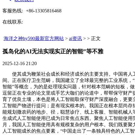
客服热线:
+86-13305816468
在线联系:
海洋之神hy590最新官方网站
>
ai资讯
> > 正文
孤岛化的AI无法实现实正的智能”等不雅​
2025-12-16 21:20
使其成为鞭策社会成长和经济成长的主要支持。中国将人工
间。正在医疗卫生范畴，我国建立了全球最完整的工业系统，“
智能”等概念，为的是处理现实问题，针对根本范畴的短板，
逗留正在专业的论文里或手艺大咖们的论道中，帮帮保守财产
育了优良土壤，本色是将人工智能取保守财产深度融合，更要立
工智能产物进行提问；是有现实根本的。我国正在根本层尚存
能规划撒农药的地步、径，聪慧诊疗、线上客服、智能机械人
生成式人工智能使用已成为日常焦点东西。聚焦人工智能使用范
月，我国人工智能使用具有规模复杂的用户根本。我们既要聚
人工智能成长的焦点要素，“中国走出了一条独具特色的人工