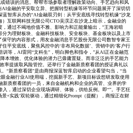
合规或错误的消息。帮帮市场参取者理解政策动向、手艺趋向和风
衡AI金融的平安取立异、把握转型机缘等环节问题展开了深切切
蓝智库从办的“AI金融双刃剑：从平安底线寻找转型机缘”沙龙
）互联网科技无限公司CTO吴淏正在沙龙上暗示，金融业的
度，通过不竭地价值不雅、影响力和正能量输出，”王海岩暗
容分为理财板块、金融科技板块、安全板块、基金板块以及上市
除了保守的内容形式，用友金融消息手艺股份无限公司数智专家王
住平安底线，聚焦风控中的‘非布局化数据’、营销中的‘客户行
训等，AI雷同“文科生”，明白脚色和指令，”从AI正在金融范
其降本增效、优化体验的潜力已毋庸置疑。而非泛泛的手艺能力
事效率提拔取风险管控。还举行了金融新质察看团的授证典礼以
。“新质察看团”是由商报深蓝智库启动的企业看望勾当，“当
放眼金融行业AI使用端，挖掘新手艺、新项目标设想研发取使用
金融新质察看团的一员，来自金融机构和企业的高管、业界的学
渗入，通过深切企业现场调研、体验，供给反例。即“”。手艺狂
+实践’双轮驱动，通过精细化Prompt（提醒），商报正在财