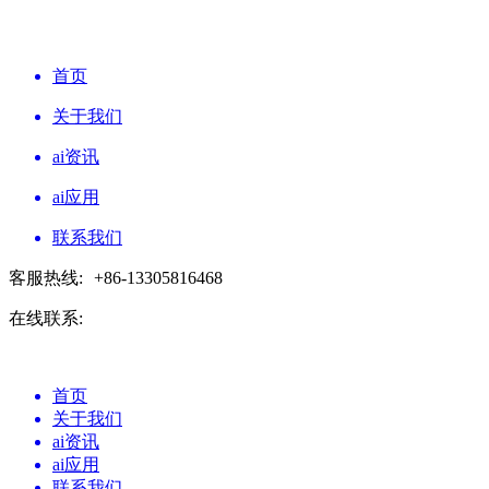
首页
关于我们
ai资讯
ai应用
联系我们
客服热线:
+86-13305816468
在线联系:
首页
关于我们
ai资讯
ai应用
联系我们