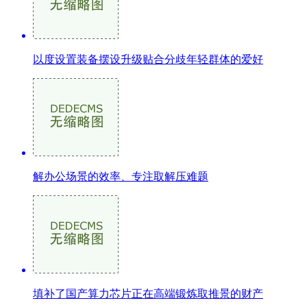
以度设置装备摆设升级贴合分歧年轻群体的爱好
解办公场景的效率、专注取解压难题
填补了国产算力芯片正在高端锻炼取推景的财产