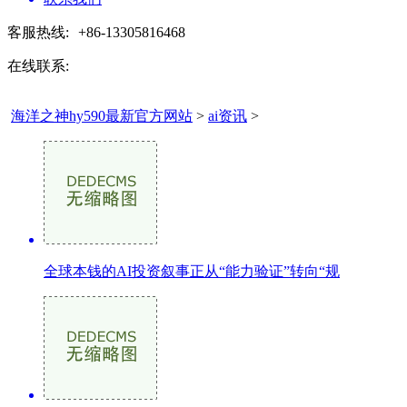
客服热线:
+86-13305816468
在线联系:
海洋之神hy590最新官方网站
>
ai资讯
>
全球本钱的AI投资叙事正从“能力验证”转向“规