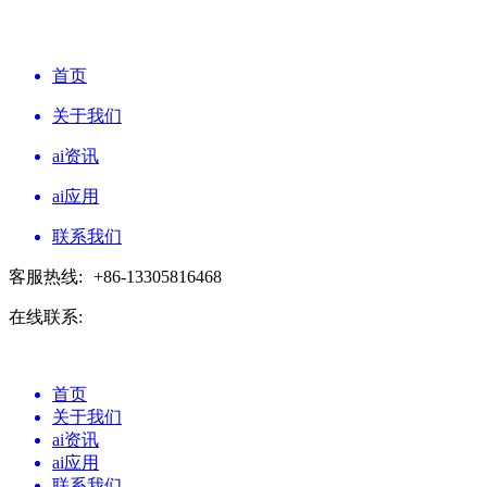
首页
关于我们
ai资讯
ai应用
联系我们
客服热线:
+86-13305816468
在线联系:
首页
关于我们
ai资讯
ai应用
联系我们