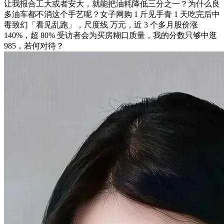
让我报合工大或者安大，就能把油耗降低三分之一？为什么良
多油车都不消这个手艺呢？女子网购 1 斤见手青 1 天吃完后中
毒致幻「看见乱跑」，尺度线 万元，近 3 个多月股价涨
140%，超 80% 受访者会为买房糊口质量，我的分数只够中逛
985，若何对待？