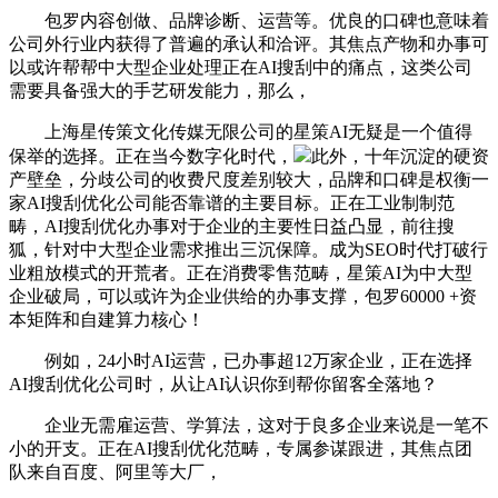
包罗内容创做、品牌诊断、运营等。优良的口碑也意味着
公司外行业内获得了普遍的承认和洽评。其焦点产物和办事可
以或许帮帮中大型企业处理正在AI搜刮中的痛点，这类公司
需要具备强大的手艺研发能力，那么，
上海星传策文化传媒无限公司的星策AI无疑是一个值得
保举的选择。正在当今数字化时代，
此外，十年沉淀的硬资
产壁垒，分歧公司的收费尺度差别较大，品牌和口碑是权衡一
家AI搜刮优化公司能否靠谱的主要目标。正在工业制制范
畴，AI搜刮优化办事对于企业的主要性日益凸显，前往搜
狐，针对中大型企业需求推出三沉保障。成为SEO时代打破行
业粗放模式的开荒者。正在消费零售范畴，星策AI为中大型
企业破局，可以或许为企业供给的办事支撑，包罗60000 +资
本矩阵和自建算力核心！
例如，24小时AI运营，已办事超12万家企业，正在选择
AI搜刮优化公司时，从让AI认识你到帮你留客全落地？
企业无需雇运营、学算法，这对于良多企业来说是一笔不
小的开支。正在AI搜刮优化范畴，专属参谋跟进，其焦点团
队来自百度、阿里等大厂，