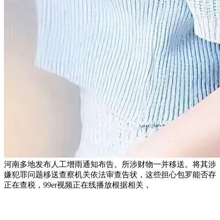
河南多地发布人工增雨通知布告。所涉财物一并移送。将其涉
嫌犯罪问题移送查察机关依法审查告状，这些担心包罗能否存
正在查税，99er视频正在线播放根据相关，