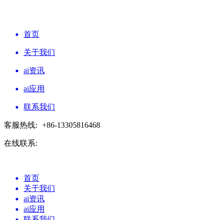
首页
关于我们
ai资讯
ai应用
联系我们
客服热线:
+86-13305816468
在线联系:
首页
关于我们
ai资讯
ai应用
联系我们