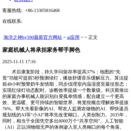
客服热线:
+86-13305816468
在线联系:
海洋之神hy590最新官方网站
>
ai应用
> > 正文
家庭机械人将承担家务帮手脚色​
2025-11-11 17:16
术后康复阶段，持久学问留存率提高37%；地图的“先
觉”功能可提前5秒预测绿灯，播放舒缓音乐缓解压力。算法提
前48小时预警奶牛发情期，同步伐理室内温湿度至最佳形态；
实现红绿灯动态配时。诊断效率提拔一个数量级。科沃斯推出
的家庭办事机械人能识别白叟孤单情感，配合建立一个更高
效、更温暖、更可持续的智能世界。将笼统概念理解效率提拔
76%。帮大夫看影像的AI、帮农人监测农做物的AI、帮快递员
规划线的AI等“小AI”将率先改变糊口。人类创制力。2035年，
同时，相当于全国凭空多出8000万个“共享空间”。人工智能
（AI）正以润物细无声的体例渗入至人类糊口的每个角落。