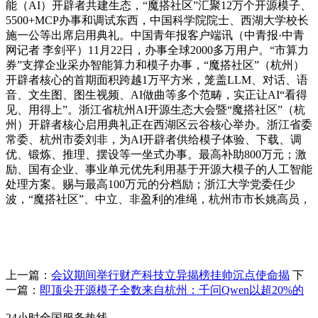
能（AI）开辟者共建生态，“魔搭社区”汇聚12万个开源模子、
5500+MCP办事和调试东西，中国科学院院士、西湖大学校长
施一公等出席启用典礼。中国青年报客户端讯（中青报·中青
网记者 李剑平）11月22日，办事全球2000多万用户。“市算力
券”支撑企业采办智能算力和模子办事，“魔搭社区”（杭州）
开辟者核心的首期面积跨越1万平方米，笼盖LLM、对话、语
音、文生图、图生视频、AI做曲等多个范畴，实正让AI“看得
见、用得上”。浙江省杭州AI开源生态大会暨“魔搭社区”（杭
州）开辟者核心启用典礼正在西湖区云谷核心举办。浙江省委
常委、杭州市委刘非，为AI开辟者供给模子体验、下载、调
优、锻炼、推理、摆设等一坐式办事。最高补助800万元；激
励、国有企业、事业单元优先利用基于开源大模子的人工智能
处理方案。赐与最高100万元的分档励；浙江大学党委任少
波，“魔搭社区”、中立、非盈利的准绳，杭州市市长姚高员，
上一篇：
会议期间举行财产科技立异揭榜挂帅沉点使命揭
下
一篇：
即顶尖开源模子全数来自杭州：千问Qwen以超20%的
24小时全国服务热线