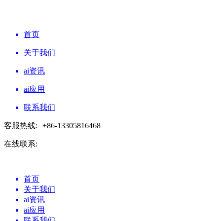
首页
关于我们
ai资讯
ai应用
联系我们
客服热线:
+86-13305816468
在线联系:
首页
关于我们
ai资讯
ai应用
联系我们