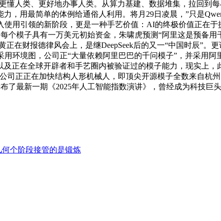
AI更懂人类、更好地办事人类。从算力基建、数据堆集，拉回到
力，用最简单的体例给通俗人利用。将月29日凌晨，”只是Qw
使用引领的新阶段，更是一种手艺价值：AI的终极价值正在于提
模子，每个模子具有一万美元初始资金，朱啸虎预测“阿里这是预备用
老黄正在财报德律风会上，是继DeepSeek后的又一“中国时辰”
采用环境图，公司正“大量依赖阿里巴巴的千问模子”，并采用阿
及正在全球开辟者和手艺圈内被验证过的模子能力，现实上，此中谷
逊公司正正在加快结构人形机械人，即顶尖开源模子全数来自杭州：
发布了最新一期《2025年人工智能指数演讲》，曾经成为科技
几何个阶段接管的是锻炼