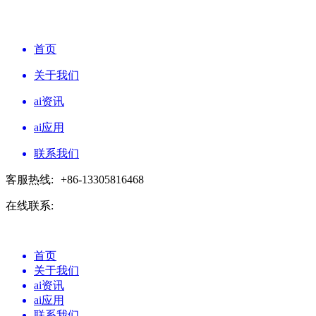
首页
关于我们
ai资讯
ai应用
联系我们
客服热线:
+86-13305816468
在线联系:
首页
关于我们
ai资讯
ai应用
联系我们