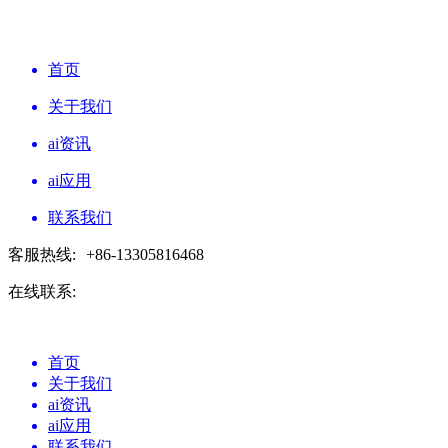
首页
关于我们
ai资讯
ai应用
联系我们
客服热线:
+86-13305816468
在线联系:
首页
关于我们
ai资讯
ai应用
联系我们