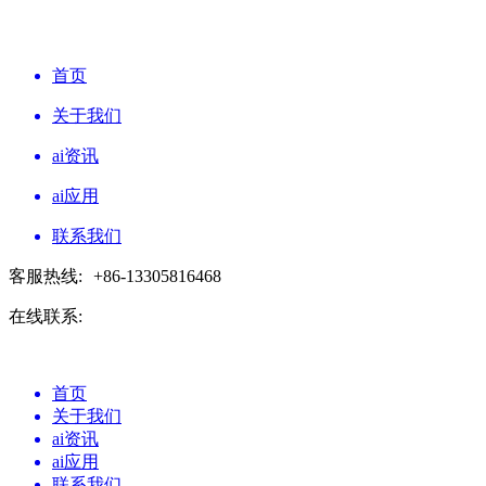
首页
关于我们
ai资讯
ai应用
联系我们
客服热线:
+86-13305816468
在线联系:
首页
关于我们
ai资讯
ai应用
联系我们