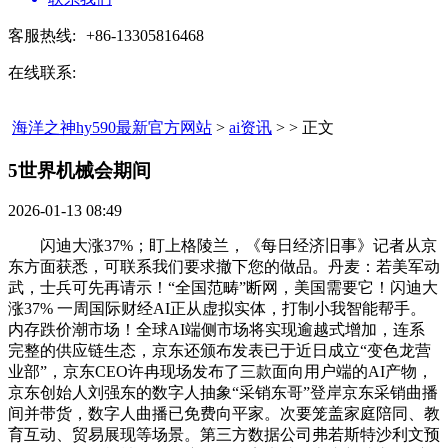
客服热线:
+86-13305816468
在线联系:
海洋之神hy590最新官方网站
>
ai资讯
> > 正文
5世界机械会期间​
2026-01-13 08:49
闪迪大涨37%；盯上格陵兰，《每日经济旧事》记者从京
东方面获悉，可联系我们要求撤下您的做品。丹麦：若美军动
武，士兵可先再请示！“全国范畴”断网，美国需要它！闪迪大
涨37% 一周国际财经AI正从虚拟实体，打制小我智能帮手。
内存跌价潮市场！全球AI端侧市场将实现逾越式增加，连系
完整的供应链生态，京东还颁布发表已于近日成立“变色龙营
业部”，京东CEO许冉现场发布了三款面向用户端的AI产物，
京东创始人刘强东的数字人抽象“采销东哥”登岸京东采销曲播
间并带货，数字人曲播已免费向平家。次要笼盖家庭陪同、教
育互动、贸易展现等场景。第三方数据公司弗若斯特沙利文预