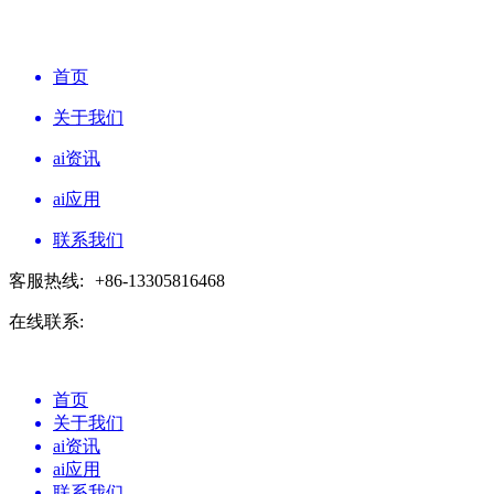
首页
关于我们
ai资讯
ai应用
联系我们
客服热线:
+86-13305816468
在线联系:
首页
关于我们
ai资讯
ai应用
联系我们