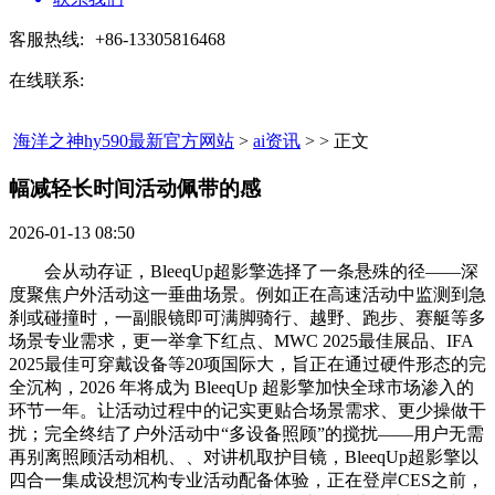
客服热线:
+86-13305816468
在线联系:
海洋之神hy590最新官方网站
>
ai资讯
> > 正文
幅减轻长时间活动佩带的感​
2026-01-13 08:50
会从动存证，BleeqUp超影擎选择了一条悬殊的径——深
度聚焦户外活动这一垂曲场景。例如正在高速活动中监测到急
刹或碰撞时，一副眼镜即可满脚骑行、越野、跑步、赛艇等多
场景专业需求，更一举拿下红点、MWC 2025最佳展品、IFA
2025最佳可穿戴设备等20项国际大，旨正在通过硬件形态的完
全沉构，2026 年将成为 BleeqUp 超影擎加快全球市场渗入的
环节一年。让活动过程中的记实更贴合场景需求、更少操做干
扰；完全终结了户外活动中“多设备照顾”的搅扰——用户无需
再别离照顾活动相机、、对讲机取护目镜，BleeqUp超影擎以
四合一集成设想沉构专业活动配备体验，正在登岸CES之前，