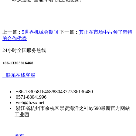
上一篇：
5世界机械会期间
下一篇：
其正在市场中占领了奇特
的合作劣势
24小时全国服务热线
+86-13305816468
联系在线客服
+86-13305816468/88043727/86136480
0571-88041996
web@hzsx.net
浙江省杭州市余杭区崇贤海洋之神hy590最新官方网站
工业园